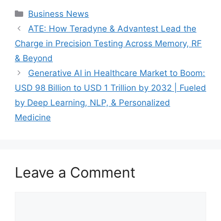
Categories
Business News
ATE: How Teradyne & Advantest Lead the
Charge in Precision Testing Across Memory, RF
& Beyond
Generative AI in Healthcare Market to Boom:
USD 98 Billion to USD 1 Trillion by 2032 | Fueled
by Deep Learning, NLP, & Personalized
Medicine
Leave a Comment
Comment